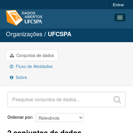
Entrar
Organizações
UFCSPA
Conjuntos de dados
Organizações
Grupos
Conjuntos de dados
Sobre
Fluxo de Atividades
Sobre
Ordenar por
2 conjuntos de dados