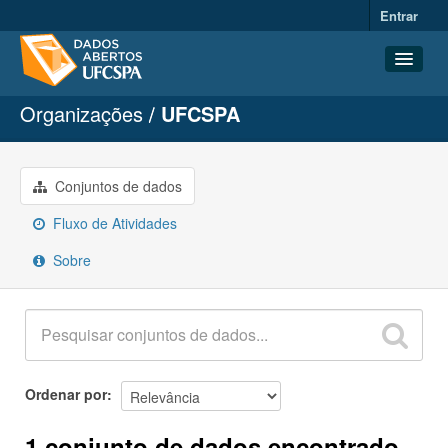
Entrar
Organizações
UFCSPA
Conjuntos de dados
Organizações
Grupos
Conjuntos de dados
Sobre
Fluxo de Atividades
Sobre
Ordenar por
1 conjunto de dados encontrado