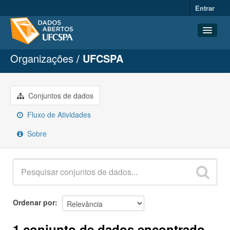
Entrar
Organizações
UFCSPA
Conjuntos de dados
Organizações
Grupos
Conjuntos de dados
Sobre
Fluxo de Atividades
Sobre
Ordenar por
1 conjunto de dados encontrado