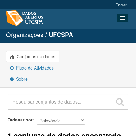
Entrar
Organizações
UFCSPA
Conjuntos de dados
Organizações
Grupos
Conjuntos de dados
Sobre
Fluxo de Atividades
Sobre
Ordenar por
1 conjunto de dados encontrado