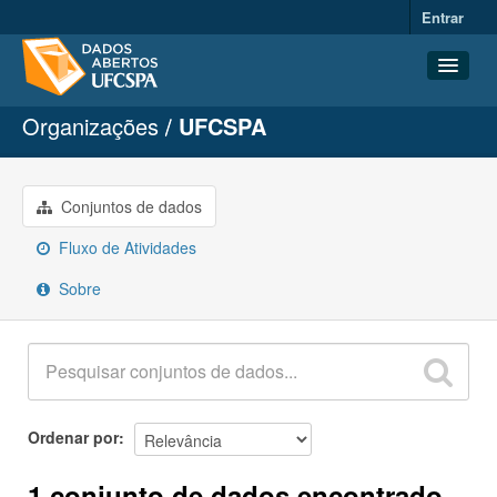
Entrar
Organizações
UFCSPA
Conjuntos de dados
Organizações
Grupos
Conjuntos de dados
Sobre
Fluxo de Atividades
Sobre
Ordenar por
1 conjunto de dados encontrado