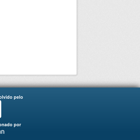
lvido pelo
onado por