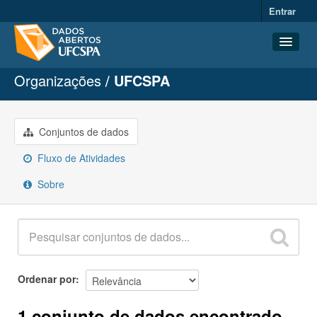
Entrar
Organizações
UFCSPA
Conjuntos de dados
Organizações
Grupos
Conjuntos de dados
Sobre
Fluxo de Atividades
Sobre
Ordenar por
1 conjunto de dados encontrado