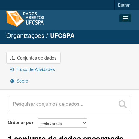
Entrar
Organizações
UFCSPA
Conjuntos de dados
Organizações
Grupos
Conjuntos de dados
Sobre
Fluxo de Atividades
Sobre
Ordenar por
1 conjunto de dados encontrado