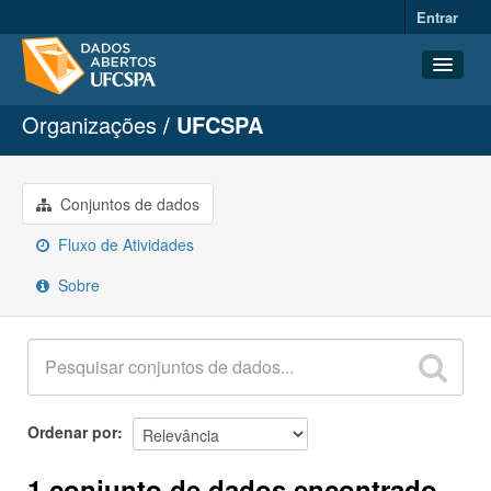
Entrar
Organizações
UFCSPA
Conjuntos de dados
Organizações
Grupos
Conjuntos de dados
Sobre
Fluxo de Atividades
Sobre
Ordenar por
1 conjunto de dados encontrado