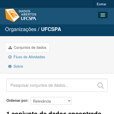
Entrar
Organizações
UFCSPA
Conjuntos de dados
Organizações
Grupos
Conjuntos de dados
Sobre
Fluxo de Atividades
Sobre
Ordenar por
1 conjunto de dados encontrado