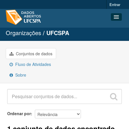
Entrar
Organizações
UFCSPA
Conjuntos de dados
Organizações
Grupos
Conjuntos de dados
Sobre
Fluxo de Atividades
Sobre
Ordenar por
1 conjunto de dados encontrado