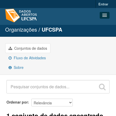
Entrar
Organizações
UFCSPA
Conjuntos de dados
Organizações
Grupos
Conjuntos de dados
Sobre
Fluxo de Atividades
Sobre
Ordenar por
1 conjunto de dados encontrado