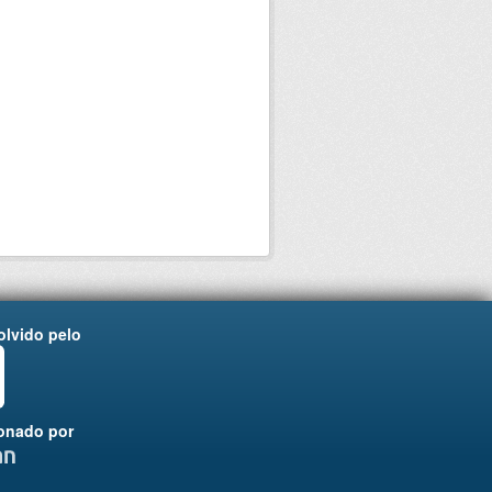
lvido pelo
onado por