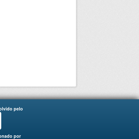
lvido pelo
onado por