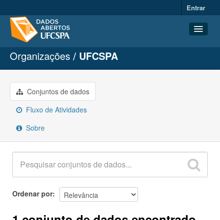
Entrar
Organizações
UFCSPA
Conjuntos de dados
Organizações
Grupos
Conjuntos de dados
Sobre
Fluxo de Atividades
Sobre
Ordenar por
1 conjunto de dados encontrado