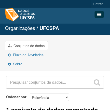
Entrar
Organizações
UFCSPA
Conjuntos de dados
Organizações
Grupos
Conjuntos de dados
Sobre
Fluxo de Atividades
Sobre
Ordenar por
1 conjunto de dados encontrado