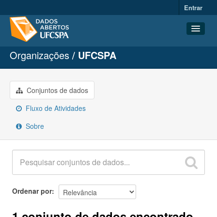
Entrar
Organizações
UFCSPA
Conjuntos de dados
Organizações
Grupos
Conjuntos de dados
Sobre
Fluxo de Atividades
Sobre
Ordenar por
1 conjunto de dados encontrado