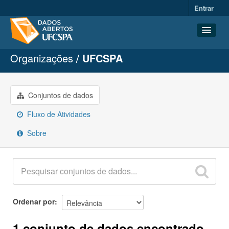
Entrar
Organizações
UFCSPA
Conjuntos de dados
Organizações
Grupos
Conjuntos de dados
Sobre
Fluxo de Atividades
Sobre
Ordenar por
1 conjunto de dados encontrado