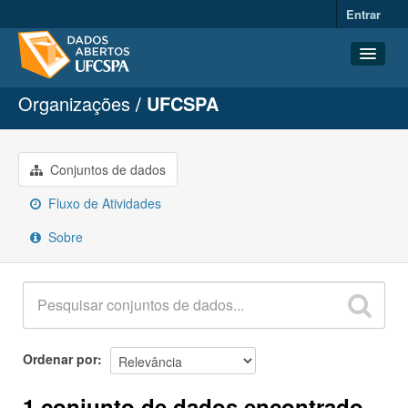
Entrar
Organizações
UFCSPA
Conjuntos de dados
Organizações
Grupos
Conjuntos de dados
Sobre
Fluxo de Atividades
Sobre
Ordenar por
1 conjunto de dados encontrado