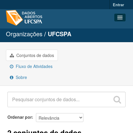
Entrar
Organizações
UFCSPA
Conjuntos de dados
Organizações
Grupos
Conjuntos de dados
Sobre
Fluxo de Atividades
Sobre
Ordenar por
2 conjuntos de dados