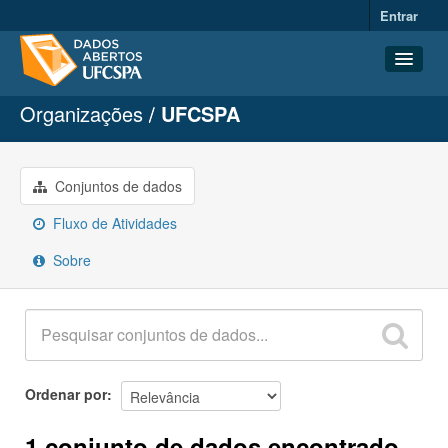
Entrar
Organizações
UFCSPA
Conjuntos de dados
Organizações
Grupos
Conjuntos de dados
Sobre
Fluxo de Atividades
Sobre
Ordenar por
1 conjunto de dados encontrado