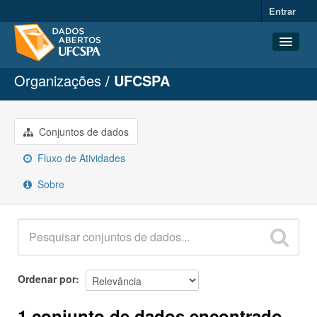
Entrar
Organizações
UFCSPA
Conjuntos de dados
Organizações
Grupos
Conjuntos de dados
Sobre
Fluxo de Atividades
Sobre
Ordenar por
1 conjunto de dados encontrado