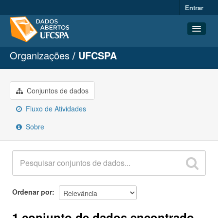
Entrar
Organizações
UFCSPA
Conjuntos de dados
Organizações
Grupos
Conjuntos de dados
Sobre
Fluxo de Atividades
Sobre
Ordenar por
1 conjunto de dados encontrado