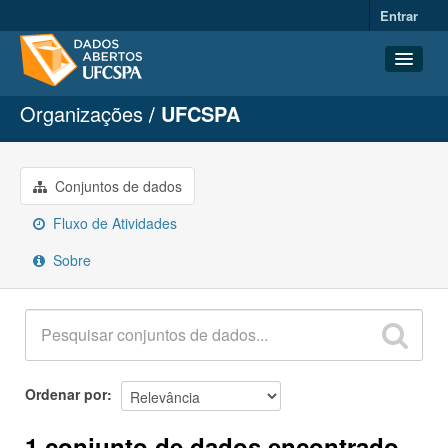
Entrar
Organizações
UFCSPA
Conjuntos de dados
Organizações
Grupos
Conjuntos de dados
Sobre
Fluxo de Atividades
Sobre
Ordenar por
1 conjunto de dados encontrado