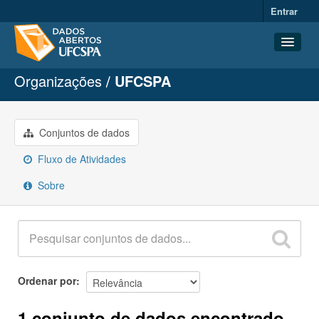
Entrar
Organizações
UFCSPA
Conjuntos de dados
Organizações
Grupos
Conjuntos de dados
Sobre
Fluxo de Atividades
Sobre
Ordenar por
1 conjunto de dados encontrado