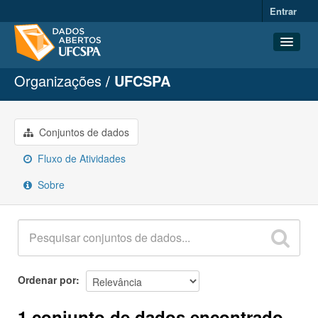
Entrar
Organizações
UFCSPA
Conjuntos de dados
Organizações
Grupos
Conjuntos de dados
Sobre
Fluxo de Atividades
Sobre
Ordenar por
1 conjunto de dados encontrado