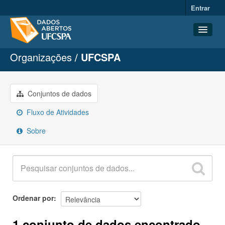
Entrar
Organizações
UFCSPA
Conjuntos de dados
Organizações
Grupos
Conjuntos de dados
Sobre
Fluxo de Atividades
Sobre
Ordenar por
1 conjunto de dados encontrado