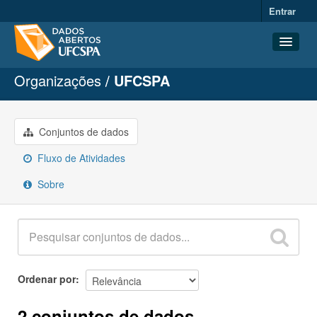
Entrar
Organizações
UFCSPA
Conjuntos de dados
Organizações
Grupos
Conjuntos de dados
Sobre
Fluxo de Atividades
Sobre
Ordenar por
2 conjuntos de dados