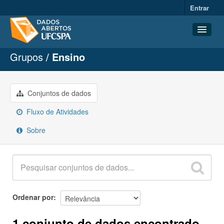
Entrar
Grupos
Ensino
Conjuntos de dados
Organizações
Grupos
Conjuntos de dados
Sobre
Fluxo de Atividades
Sobre
Ordenar por
1 conjunto de dados encontrado