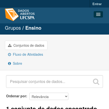
Entrar
Grupos
Ensino
Conjuntos de dados
Organizações
Grupos
Conjuntos de dados
Sobre
Fluxo de Atividades
Sobre
Ordenar por
1 conjunto de dados encontrado