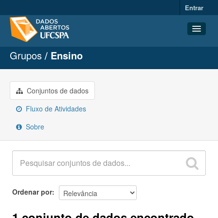
Entrar
Grupos
Ensino
Conjuntos de dados
Organizações
Grupos
Conjuntos de dados
Sobre
Fluxo de Atividades
Sobre
Ordenar por
1 conjunto de dados encontrado