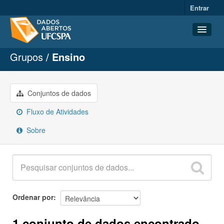
Entrar
Grupos
Ensino
Conjuntos de dados
Organizações
Grupos
Conjuntos de dados
Sobre
Fluxo de Atividades
Sobre
Ordenar por
1 conjunto de dados encontrado