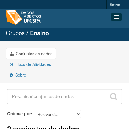
Entrar
Grupos
Ensino
Conjuntos de dados
Organizações
Grupos
Conjuntos de dados
Sobre
Fluxo de Atividades
Sobre
Ordenar por
2 conjuntos de dados