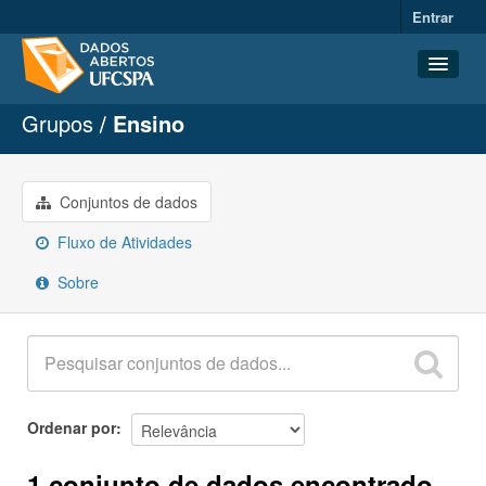
Entrar
Grupos
Ensino
Conjuntos de dados
Organizações
Grupos
Conjuntos de dados
Sobre
Fluxo de Atividades
Sobre
Ordenar por
1 conjunto de dados encontrado