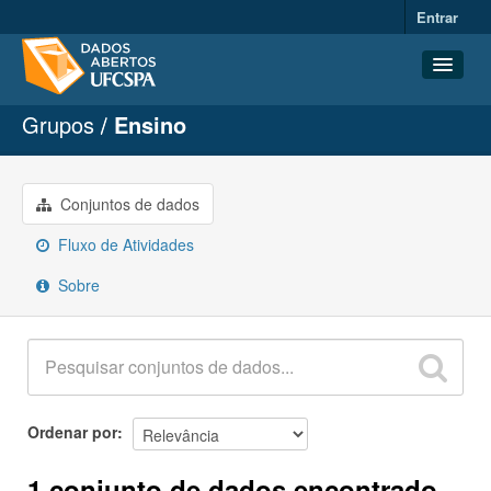
Entrar
Grupos
Ensino
Conjuntos de dados
Organizações
Grupos
Conjuntos de dados
Sobre
Fluxo de Atividades
Sobre
Ordenar por
1 conjunto de dados encontrado