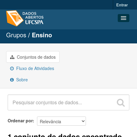
Entrar
Grupos
Ensino
Conjuntos de dados
Organizações
Grupos
Conjuntos de dados
Sobre
Fluxo de Atividades
Sobre
Ordenar por
1 conjunto de dados encontrado