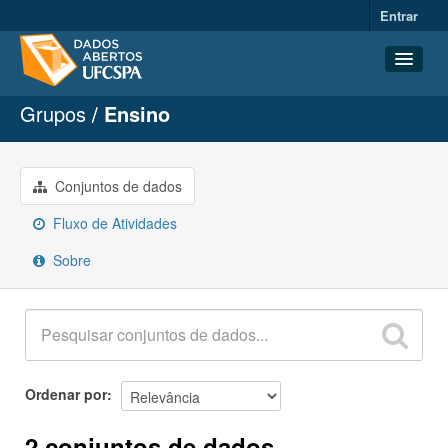
Entrar
Grupos
Ensino
Conjuntos de dados
Organizações
Grupos
Conjuntos de dados
Sobre
Fluxo de Atividades
Sobre
Ordenar por
2 conjuntos de dados