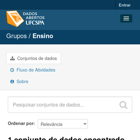
Entrar
Grupos
Ensino
Conjuntos de dados
Organizações
Grupos
Conjuntos de dados
Sobre
Fluxo de Atividades
Sobre
Ordenar por
1 conjunto de dados encontrado