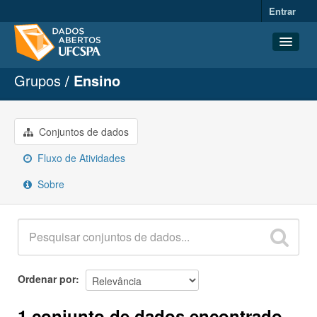
Entrar
Grupos
Ensino
Conjuntos de dados
Organizações
Grupos
Conjuntos de dados
Sobre
Fluxo de Atividades
Sobre
Ordenar por
1 conjunto de dados encontrado