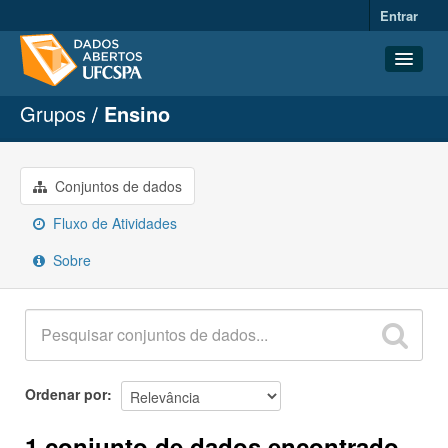
Entrar
Grupos
Ensino
Conjuntos de dados
Organizações
Grupos
Conjuntos de dados
Sobre
Fluxo de Atividades
Sobre
Ordenar por
1 conjunto de dados encontrado