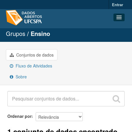
Entrar
Grupos
Ensino
Conjuntos de dados
Organizações
Grupos
Conjuntos de dados
Sobre
Fluxo de Atividades
Sobre
Ordenar por
1 conjunto de dados encontrado