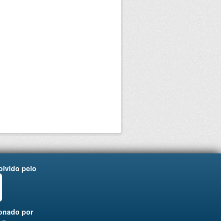
lvido pelo
onado por