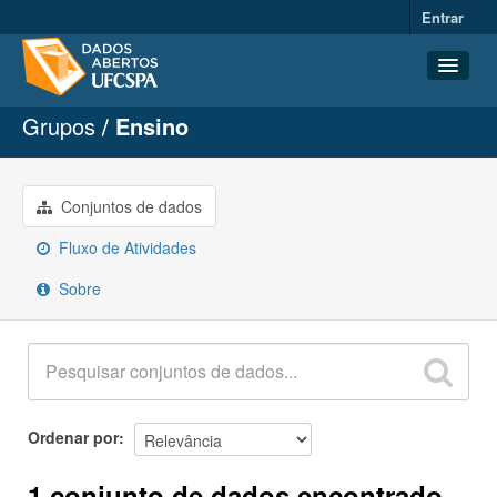
Entrar
Grupos
Ensino
Conjuntos de dados
Organizações
Grupos
Conjuntos de dados
Sobre
Fluxo de Atividades
Sobre
Ordenar por
1 conjunto de dados encontrado