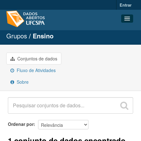
Entrar
Grupos
Ensino
Conjuntos de dados
Organizações
Grupos
Conjuntos de dados
Sobre
Fluxo de Atividades
Sobre
Ordenar por
1 conjunto de dados encontrado