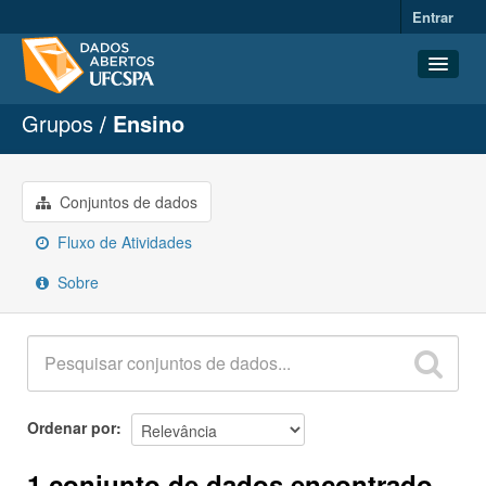
Entrar
Grupos
Ensino
Conjuntos de dados
Organizações
Grupos
Conjuntos de dados
Sobre
Fluxo de Atividades
Sobre
Ordenar por
1 conjunto de dados encontrado