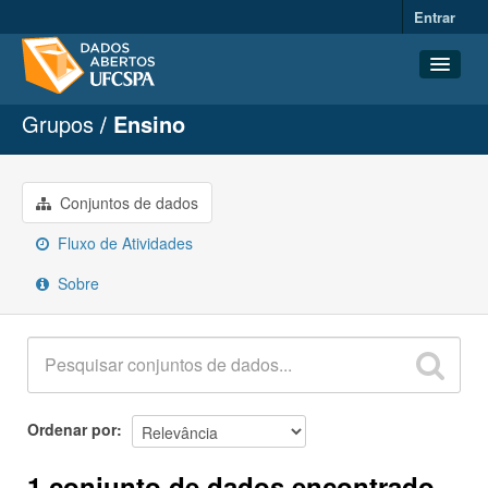
Entrar
Grupos
Ensino
Conjuntos de dados
Organizações
Grupos
Conjuntos de dados
Sobre
Fluxo de Atividades
Sobre
Ordenar por
1 conjunto de dados encontrado