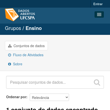
Entrar
Grupos
Ensino
Conjuntos de dados
Organizações
Grupos
Conjuntos de dados
Sobre
Fluxo de Atividades
Sobre
Ordenar por
1 conjunto de dados encontrado