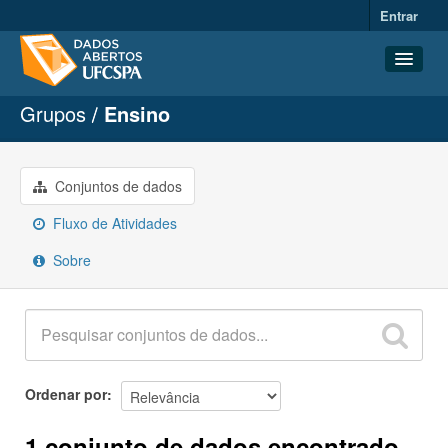
Entrar
Grupos
Ensino
Conjuntos de dados
Organizações
Grupos
Conjuntos de dados
Sobre
Fluxo de Atividades
Sobre
Ordenar por
1 conjunto de dados encontrado