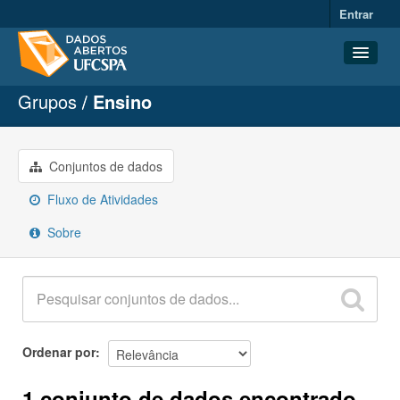
Entrar
Grupos
Ensino
Conjuntos de dados
Organizações
Grupos
Conjuntos de dados
Sobre
Fluxo de Atividades
Sobre
Ordenar por
1 conjunto de dados encontrado