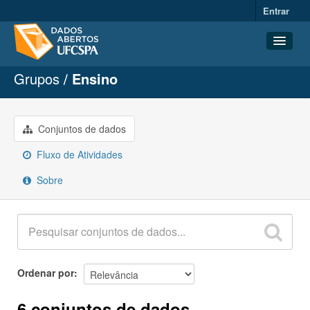
Entrar
Grupos
Ensino
Conjuntos de dados
Organizações
Grupos
Conjuntos de dados
Sobre
Fluxo de Atividades
Sobre
Ordenar por
6 conjuntos de dados